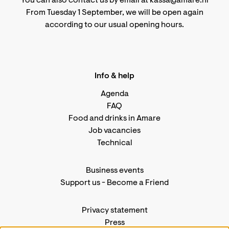
You can also contact us by email at kassa@amare.nl
From Tuesday 1 September, we will be open again
according to
our usual opening hours
.
Info & help
Agenda
FAQ
Food and drinks in Amare
Job vacancies
Technical
Business events
Support us
-
Become a Friend
Privacy statement
Press