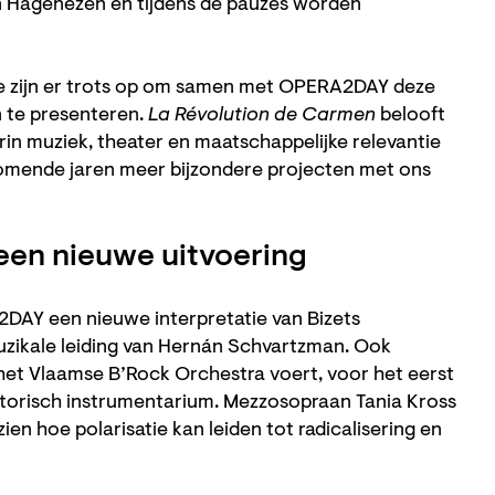
 Hagenezen en tijdens de pauzes worden
We zijn er trots op om samen met OPERA2DAY deze
n te presenteren.
La Révolution de Carmen
belooft
rin muziek, theater en maatschappelijke relevantie
omende jaren meer bijzondere projecten met ons
 een nieuwe uitvoering
AY een nieuwe interpretatie van Bizets
Zoom
uzikale leiding van Hernán Schvartzman. Ook
in
: het Vlaamse B’Rock Orchestra voert, voor het eerst
istorisch instrumentarium. Mezzosopraan Tania Kross
zien hoe polarisatie kan leiden tot radicalisering en