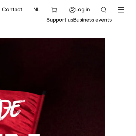
Contact
NL
Log in
Menu
Support us
Business events