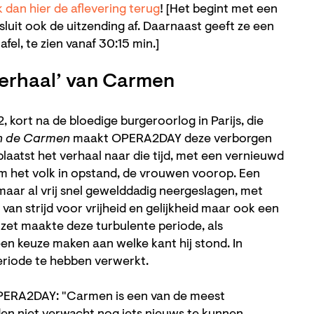
k dan hier de aflevering terug
! [Het begint met een
luit ook de uitzending af. Daarnaast geeft ze een
el, te zien vanaf 30:15 min.]
 verhaal’ van Carmen
 kort na de bloedige burgeroorlog in Parijs, die
on de Carmen
maakt OPERA2DAY deze verborgen
laatst het verhaal naar die tijd, met een vernieuwd
am het volk in opstand, de vrouwen voorop. Een
ar al vrij snel gewelddadig neergeslagen, met
 van strijd voor vrijheid en gelijkheid maar ook een
izet maakte deze turbulente periode, als
een keuze maken aan welke kant hij stond. In
periode te hebben verwerkt.
 OPERA2DAY: "Carmen is een van de meest