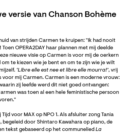
uwe versie van Chanson Bohème
 huid van strijden Carmen te kruipen: "Ik had nooit
n! Toen OPERA2DAY haar plannen met mij deelde
Deze nieuwe visie op Carmen is voor mij de oerkern
d om te kiezen wie je bent en om te zijn wie je wilt
ijzelf.
‘Libre elle est nee et libre elle mourra!’
, vrij
t is voor mij Carmen. Carmen is een moderne vrouw:
 waarin zij leefde werd dit niet goed ontvangen:
armen was toen al een hele feministische persoon
 voren."
Tijd voor MAX op NPO 1. Als afsluiter zong Tania
c, begeleid door Shintaro Kawahara op piano, de
n tekst gebaseerd op het communelied
La