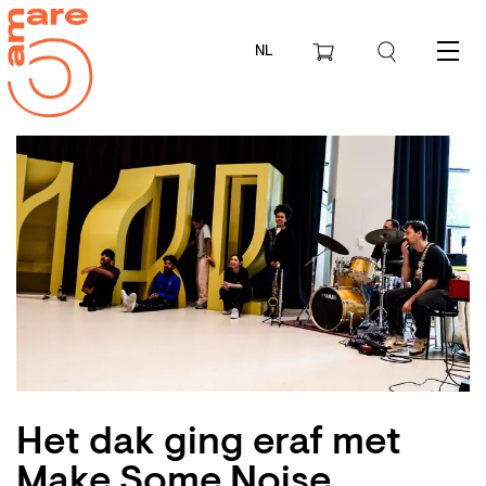
NL
Menu
Het dak ging eraf met
Make Some Noise