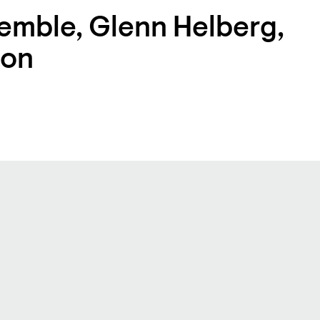
mble, Glenn Helberg,
son