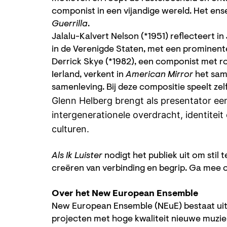
componist in een vijandige wereld. Het ens
Guerrilla
.
Jalalu-Kalvert Nelson (*1951) reflecteert in
in de Verenigde Staten, met een prominente
Derrick Skye (*1982), een componist met roo
Ierland, verkent in
American Mirror
het sam
samenleving. Bij deze compositie speelt zelf
Glenn Helberg brengt als presentator ee
intergenerationele overdracht, identitei
culturen.
Als Ik Luister
nodigt het publiek uit om stil 
creëren van verbinding en begrip. Ga mee o
Over het New European Ensemble
New European Ensemble (NEuE) bestaat uit t
projecten met hoge kwaliteit nieuwe muziek