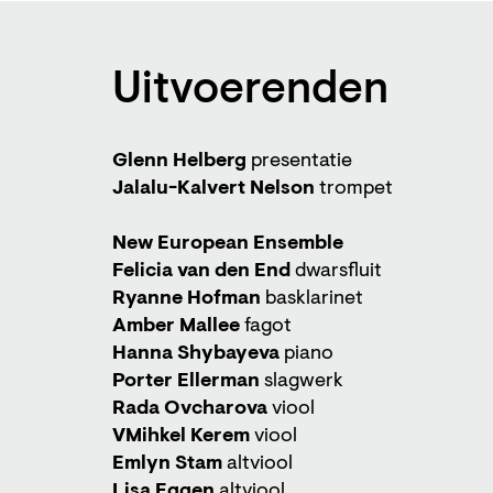
Uitvoerenden
Glenn Helberg
presentatie
Jalalu-Kalvert Nelson
trompet
New European Ensemble
Zoom
Felicia van den End
dwarsfluit
in
Ryanne Hofman
basklarinet
Amber Mallee
fagot
Hanna Shybayeva
piano
Porter Ellerman
slagwerk
Rada Ovcharova
viool
VMihkel Kerem
viool
Emlyn Stam
altviool
Lisa Eggen
altviool