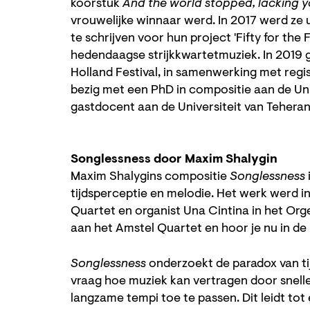
koorstuk
And the world stopped, lacking 
vrouwelijke winnaar werd. In 2017 werd ze
te schrijven voor hun project 'Fifty for the
hedendaagse strijkkwartetmuziek. In 2019 
Holland Festival, in samenwerking met regi
bezig met een PhD in compositie aan de Uni
gastdocent aan de Universiteit van Teheran
Songlessness door Maxim Shalygin
Maxim Shalygins compositie
Songlessness
tijdsperceptie en melodie. Het werk werd i
Quartet en organist Una Cintina in het Or
aan het Amstel Quartet en hoor je nu in de
Songlessness
onderzoekt de paradox van tij
vraag hoe muziek kan vertragen door snelle
langzame tempi toe te passen. Dit leidt tot 