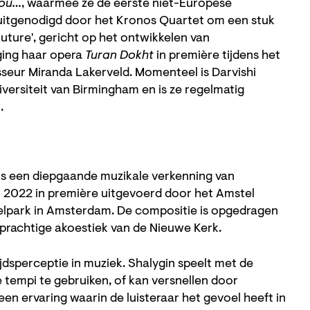
you…
, waarmee ze de eerste niet-Europese
 uitgenodigd door het Kronos Quartet om een stuk
 Future', gericht op het ontwikkelen van
ging haar opera
Turan Dokht
in première tijdens het
sseur Miranda Lakerveld. Momenteel is Darvishi
versiteit van Birmingham en is ze regelmatig
.
is een diepgaande muzikale verkenning van
n 2022 in première uitgevoerd door het Amstel
gelpark in Amsterdam. De compositie is opgedragen
 prachtige akoestiek van de Nieuwe Kerk.
dsperceptie in muziek. Shalygin speelt met de
 tempi te gebruiken, of kan versnellen door
een ervaring waarin de luisteraar het gevoel heeft in