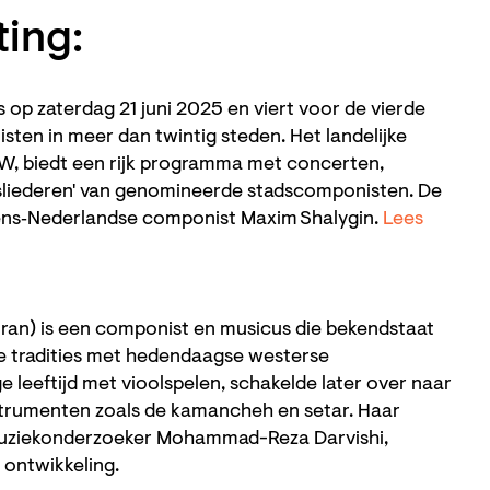
ing:
op zaterdag 21 juni 2025 en viert voor de vierde
en in meer dan twintig steden. Het landelijke
W, biedt een rijk programma met concerten,
sliederen' van genomineerde stadscomponisten. De
ens‑Nederlandse componist Maxim Shalygin.
Lees
 Iran) is een componist en musicus die bekendstaat
le tradities met hedendaagse westerse
e leeftijd met vioolspelen, schakelde later over naar
nstrumenten zoals de kamancheh en setar. Haar
uziekonderzoeker Mohammad-Reza Darvishi,
 ontwikkeling.