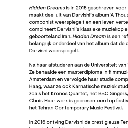
Hidden Dreams
is in 2018 geschreven voo
maakt deel uit van Darvishi’s album 'A Thousa
componist weerspiegelt en een leven verte
combineert Darvishi’s klassieke muziekople
geboorteland Iran.
Hidden Dream
is een re
belangrijk onderdeel van het album dat de 
Darvishi weerspiegelt.
Na haar afstuderen aan de Universiteit van 
Ze behaalde een masterdiploma in filmmuz
Amsterdam en vervolgde haar studie compos
Haag, waar ze ook Karnatische muziek stu
zoals het Kronos Quartet, het BBC Singers,
Choir. Haar werk is gepresenteerd op festiva
het Tehran Contemporary Music Festival.
In 2016 ontving Darvishi de prestigieuze 