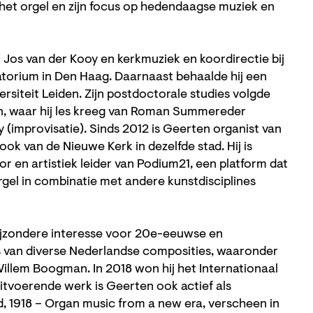
het orgel en zijn focus op hedendaagse muziek en
 Jos van der Kooy en kerkmuziek en koordirectie bij
torium in Den Haag. Daarnaast behaalde hij een
ersiteit Leiden. Zijn postdoctorale studies volgde
en, waar hij les kreeg van Roman Summereder
(improvisatie). Sinds 2012 is Geerten organist van
ok van de Nieuwe Kerk in dezelfde stad. Hij is
 en artistiek leider van Podium21, een platform dat
el in combinatie met andere kunstdisciplines
ijzondere interesse voor 20e-eeuwse en
s van diverse Nederlandse composities, waaronder
illem Boogman. In 2018 won hij het Internationaal
itvoerende werk is Geerten ook actief als
d, 1918 – Organ music from a new era, verscheen in