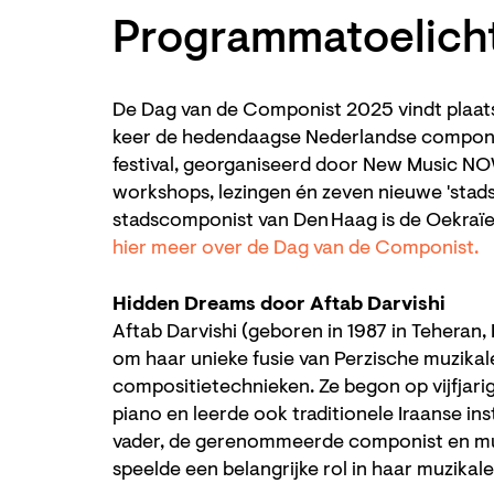
Programmatoelicht
De Dag van de Componist 2025 vindt plaats 
keer de hedendaagse Nederlandse componist
festival, georganiseerd door New Music NO
workshops, lezingen én zeven nieuwe 'stad
stadscomponist van Den Haag is de Oekraï
hier meer over de Dag van de Componist.
Hidden Dreams door Aftab Darvishi
Aftab Darvishi (geboren in 1987 in Teheran,
om haar unieke fusie van Perzische muzika
compositietechnieken. Ze begon op vijfjarig
piano en leerde ook traditionele Iraanse i
vader, de gerenommeerde componist en m
speelde een belangrijke rol in haar muzikale