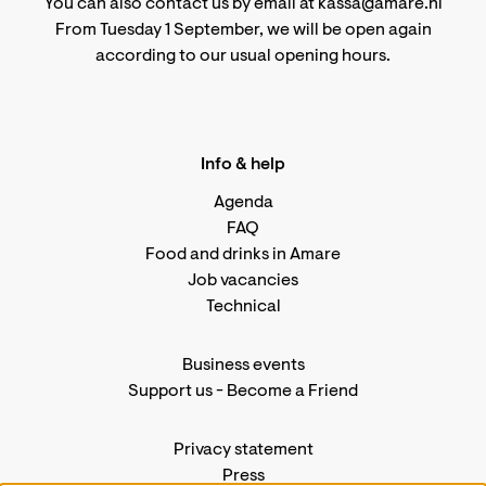
You can also contact us by email at kassa@amare.nl
From Tuesday 1 September, we will be open again
according to
our usual opening hours
.
Info & help
Agenda
FAQ
Food and drinks in Amare
Job vacancies
Technical
Business events
Support us
-
Become a Friend
Privacy statement
Press