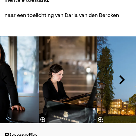
mentale toestand.
naar een toelichting van Daria van den Bercken
Skip