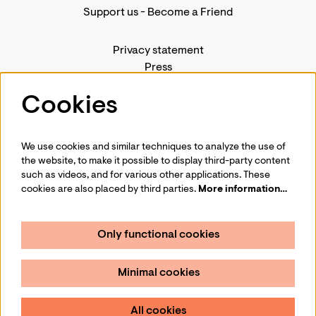
Support us
-
Become a Friend
Privacy statement
Press
Contact us
Cookies
We use cookies and similar techniques to analyze the use of
Follow us
the website, to make it possible to display third-party content
such as videos, and for various other applications. These
cookies are also placed by third parties.
More information…
Only functional cookies
Sign up for our newsletter
Minimal cookies
Sign up
All cookies