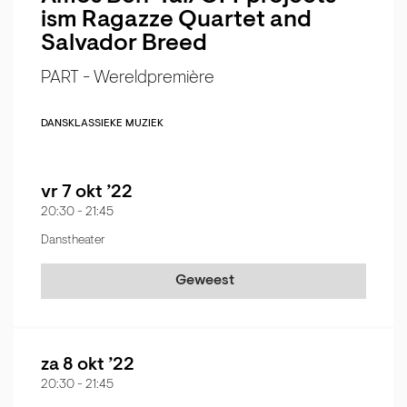
ism Ragazze Quartet and
Salvador Breed
PART - Wereldpremière
DANS
KLASSIEKE MUZIEK
vr 7 okt ’22
20:30
-
21:45
Danstheater
Geweest
za 8 okt ’22
20:30
-
21:45