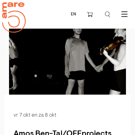
EN
Menu
vr 7 okt
en
za 8 okt
Amos Ben-Tal/OFFprojects