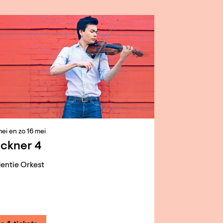
mei
en
zo 16 mei
ckner 4
entie Orkest