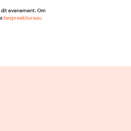
n dit evenement. Om
ns
bespreekbureau