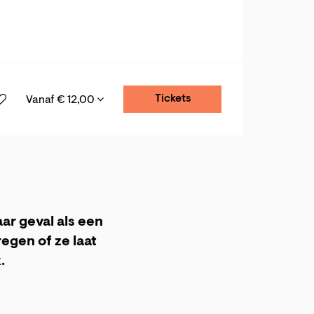
Tickets
Vanaf € 12,00
aar geval als een
egen of ze laat
.