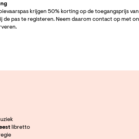
ing
ievaarspas krijgen 50% korting op de toegangsprijs va
ij de pas te registeren. Neem daarom contact op met o
erveren.
uziek
eest
libretto
egie