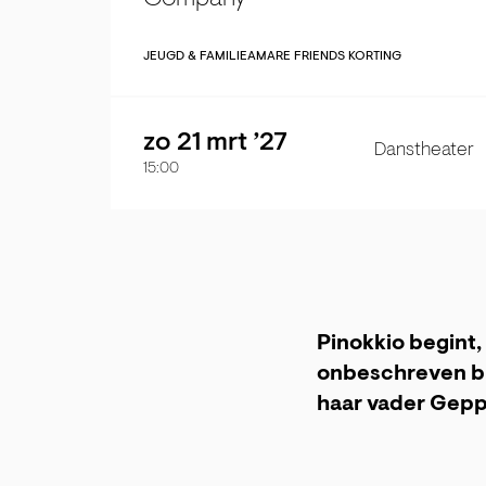
JEUGD & FAMILIE
AMARE FRIENDS KORTING
zo 21 mrt ’27
Danstheater
15:00
Pinokkio begint, 
onbeschreven blo
haar vader Geppe