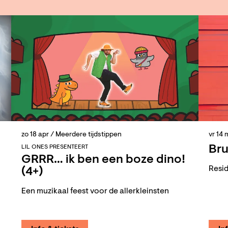
zo 18 apr
/ Meerdere tijdstippen
vr 14 
Bru
LIL ONES PRESENTEERT
GRRR… ik ben een boze dino!
Resid
(4+)
Een muzikaal feest voor de allerkleinsten