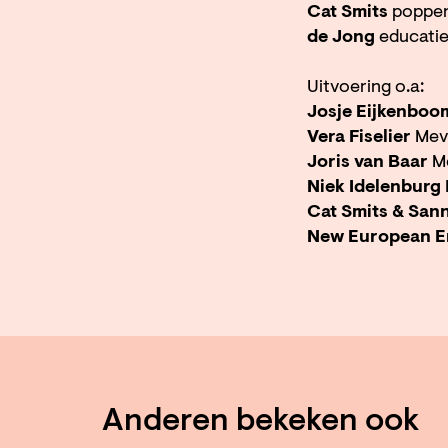
Cat Smits
poppen
de Jong
educati
Uitvoering o.a:
Josje Eijkenboo
Vera Fiselier
Mevr
Joris van Baar
Me
Niek Idelenburg
Cat Smits & Sann
New European E
Anderen bekeken ook