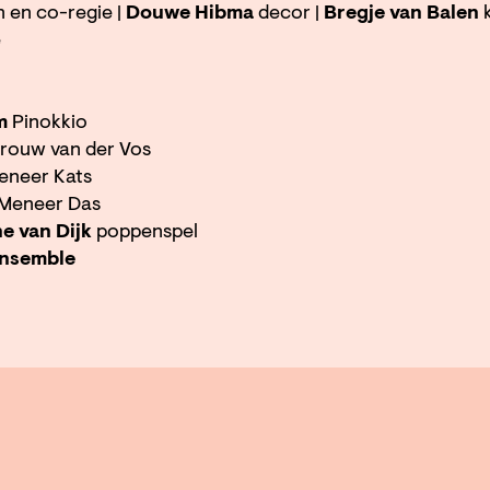
 en co-regie |
Douwe Hibma
decor |
Bregje van Balen
k
e
m
Pinokkio
ouw van der Vos
neer Kats
Meneer Das
e van Dijk
poppenspel
nsemble