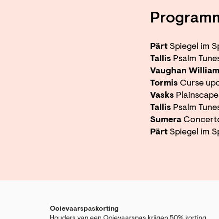
Program
Pärt
Spiegel im S
Tallis
Psalm Tune
Vaughan Willia
Tormis
Curse upo
Vasks
Plainscape
Tallis
Psalm Tune
Sumera
Concerto
Pärt
Spiegel im S
Ooievaarspaskorting
Houders van een Ooievaarspas krijgen 50% korting