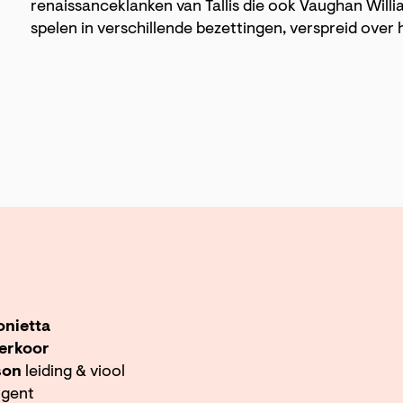
renaissanceklanken van Tallis die ook Vaughan Willia
spelen in verschillende bezettingen, verspreid over
nietta
erkoor
son
leiding & viool
igent