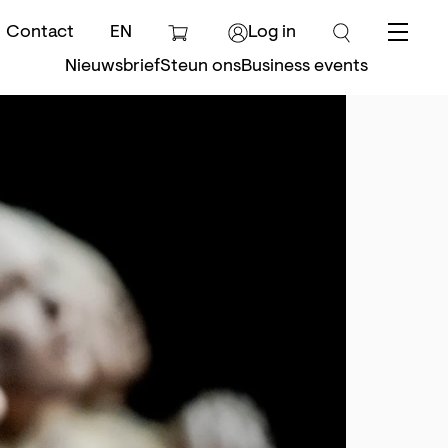
Contact
EN
Log in
Menu
Nieuwsbrief
Steun ons
Business events