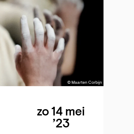
© Maarten Corbijn
zo 14 mei
’23