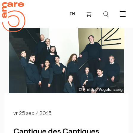
EN
Menu
© Philippe Vogelenzang
vr 25 sep
/ 20:15
Cantique des Cantiques