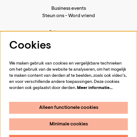
Business events
Steun ons
-
Word vriend
Privacystatement
Pers
Cookies
Contact
We maken gebruik van cookies en vergelijkbare technieken
om het gebruik van de website te analyseren, om het mogelijk
te maken content van derden af te beelden, zoals ook video’s,
Volg ons
en voor verschillende andere toepassingen. Deze cookies
worden ook geplaatst door derden.
Meer informatie…
Alleen functionele cookies
Schrijf je in voor de nieuwsbrief
Minimale cookies
Aanmelden