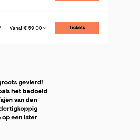
Tickets
Vanaf € 59,00
groots gevierd!
oals het bedoeld
Vajèn van den
 dertigkoppig
 op een later