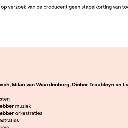
s op verzoek van de producent geen stapelkorting van t
osch, Milan van Waardenburg, Dieber Troubleyn en L
ksten
Webber
muziek
ebber
orkestraties
estraties