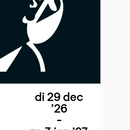
di 29 dec
’26
-