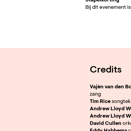
Stapelkorting
Bij dit evenement i
Credits
Vajèn van den B
zang
Tim Rice
songte
Andrew Lloyd 
Andrew Lloyd W
David Cullen
ork