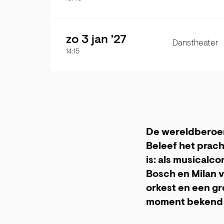
zo 3 jan ’27
Danstheater
14:15
De wereldberoem
Beleef het prach
is: als musicalc
Bosch en Milan 
orkest en een gr
moment bekend 