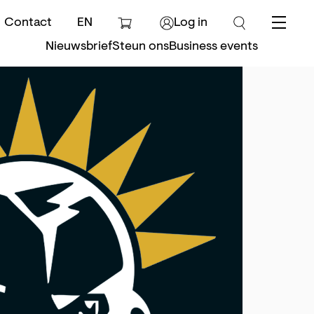
Contact
EN
Log in
Menu
Nieuwsbrief
Steun ons
Business events