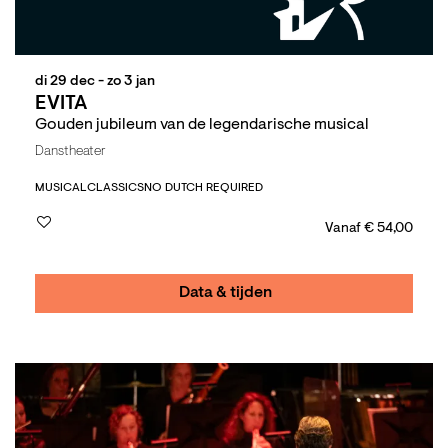
di 29 dec
-
zo 3 jan
EVITA
Gouden jubileum van de legendarische musical
Danstheater
MUSICAL
CLASSICS
NO DUTCH REQUIRED
Vanaf € 54,00
Data & tijden