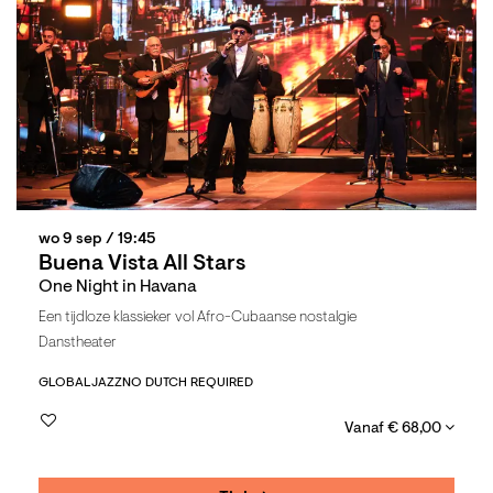
wo 9 sep
/ 19:45
Buena Vista All Stars
One Night in Havana
Een tijdloze klassieker vol Afro-Cubaanse nostalgie
Danstheater
GLOBAL
JAZZ
NO DUTCH REQUIRED
Vanaf € 68,00