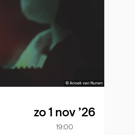
© Anoek van Nunen
zo 1 nov ’26
19:00