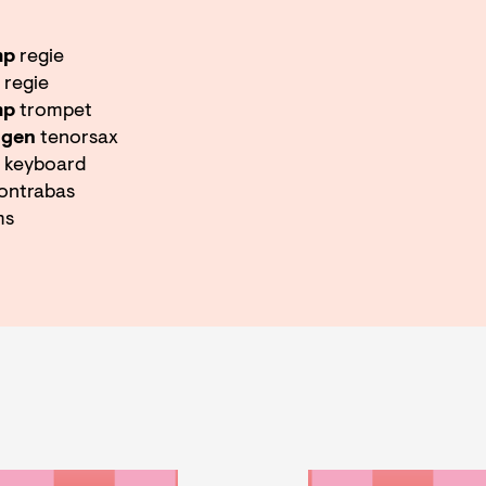
mp
regie
regie
mp
trompet
ngen
tenorsax
keyboard
ontrabas
ms