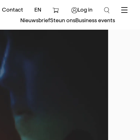
Contact
EN
Log in
Menu
Nieuwsbrief
Steun ons
Business events