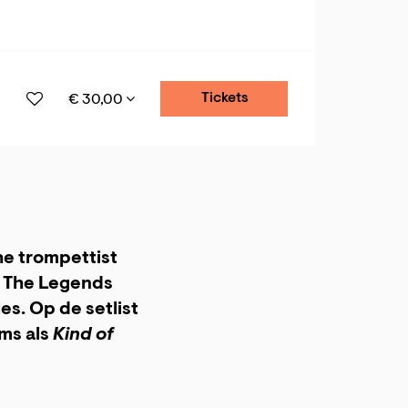
Tickets
€ 30,00
e trompettist
et The Legends
es. Op de setlist
ums als
Kind of