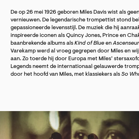
De op 26 mei 1926 geboren Miles Davis wist als geen 
vernieuwen. De legendarische trompettist stond bek
gepassioneerde levensstijl. De muziek die hij aanraak
inspireerde iconen als Quincy Jones, Prince en Ch
baanbrekende albums als
Kind of Blue
en
Ascenseur
Varekamp werd al vroeg gegrepen door Miles en wijdd
aan. Zo toerde hij door Europa met Miles’ stersax
Legends neemt de internationaal gelauwerde trompe
door het hoofd van Miles, met klassiekers als
So Wh