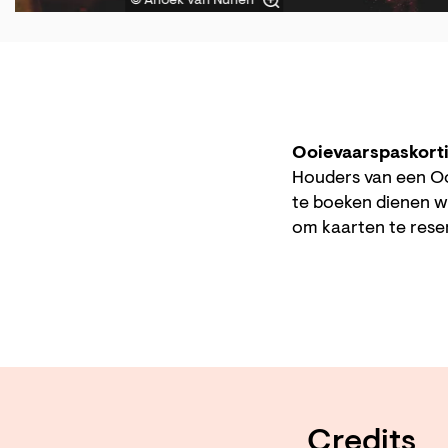
© Anoek van Nunen
Ooievaarspaskort
Houders van een Oo
te boeken dienen w
om kaarten te res
Credits