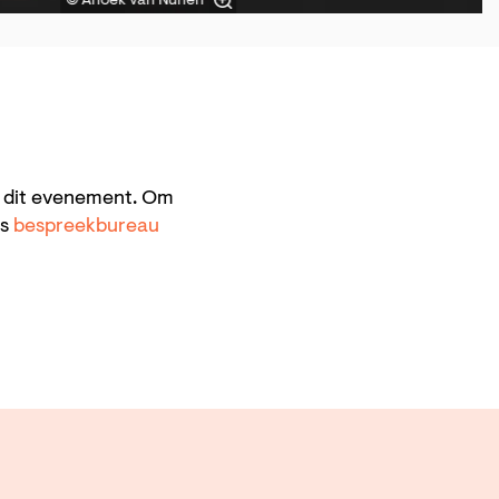
© Anoek van Nunen
n dit evenement. Om
ns
bespreekbureau