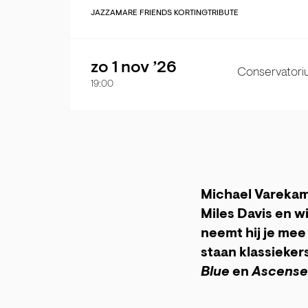
JAZZ
AMARE FRIENDS KORTING
TRIBUTE
zo 1 nov ’26
Conservatori
19:00
Michael Varekam
Miles Davis en w
neemt hij je mee
staan klassieker
Blue
en
Ascense