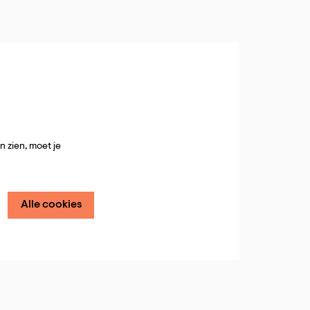
 zien, moet je
Alle cookies
Inzoomen