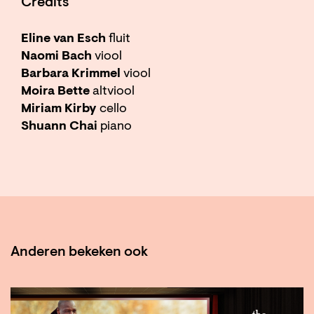
Credits
Eline van Esch
fluit
Naomi Bach
viool
Barbara Krimmel
viool
Moira Bette
altviool
Miriam Kirby
cello
Shuann Chai
piano
Anderen bekeken ook
Overslaan