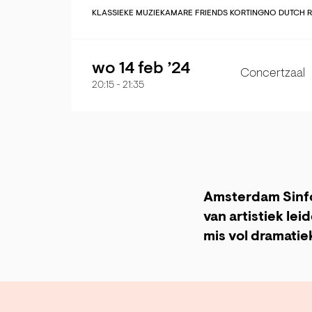
KLASSIEKE MUZIEK
AMARE FRIENDS KORTING
NO DUTCH 
wo 14 feb ’24
Concertzaal
20:15
-
21:35
Amsterdam Sinfo
van artistiek le
mis vol dramatiek