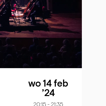
wo 14 feb
’24
20:15
-
21:35