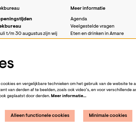
ekbureau
Meer informatie
peningstijden
Agenda
ekbureau
Veelgestelde vragen
uli t/m 30 augustus zijn wij
Eten en drinken in Amare
isch gesloten.
Vacatures
sabalie in Amare is in deze
Techniek
 alleen op woensdagen
es
van 10 tot 18 uur.
Business events
ons ook per mail bereiken via
Steun ons
-
Word vriend
amare.nl
cookies en vergelijkbare technieken om het gebruik van de website te 
nsdag 1 september zijn wij
Privacystatement
ent van derden af te beelden, zoals ook video’s, en voor verschillende 
eopend volgens
onze reguliere
Pers
ook geplaatst door derden.
Meer informatie…
stijden
.
Contact
Alleen functionele cookies
Minimale cookies