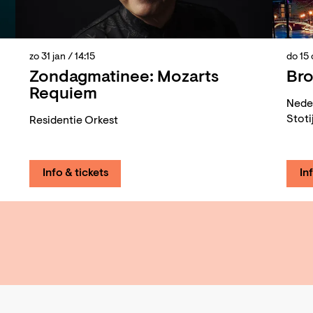
zo 31 jan
/ 14:15
do 15
Zondagmatinee: Mozarts
Bro
Requiem
Nede
Stoti
Residentie Orkest
Info & tickets
In