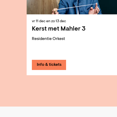
vr 11 dec
en
zo 13 dec
Kerst met Mahler 3
Residentie Orkest
Info & tickets