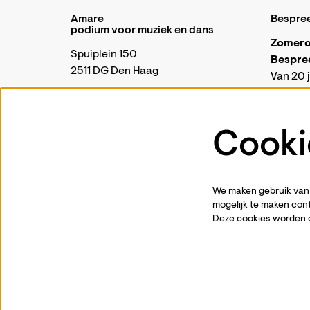
Amare
Bespre
podium voor muziek en dans
Zomero
Spuiplein 150
Bespre
2511 DG Den Haag
Van 20 j
telefon
070 88 00 300
Onze kas
periode
Cooki
Algemeen |
communicatie@amare.nl
geopend 
Business & Events |
events@amare.nl
Je kunt 
Open Amare |
open@amare.nl
kassa@
Brasserie Amare |
brasserie@amare.nl
We maken gebruik van 
Vanaf di
mogelijk te maken cont
weer g
Deze cookies worden 
opening