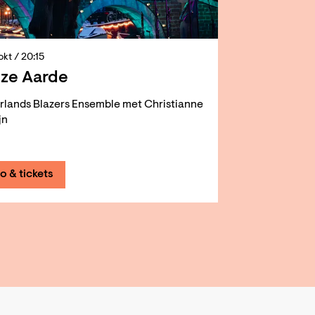
 okt
/ 20:15
ze Aarde
rlands Blazers Ensemble met Christianne
jn
fo & tickets