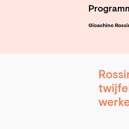
Program
Gioachino Rossin
Rossi
twijf
werke