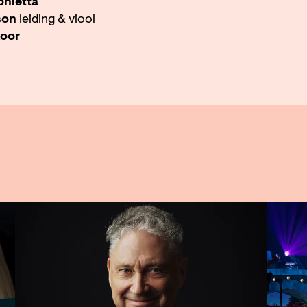
nietta
son
leiding & viool
koor