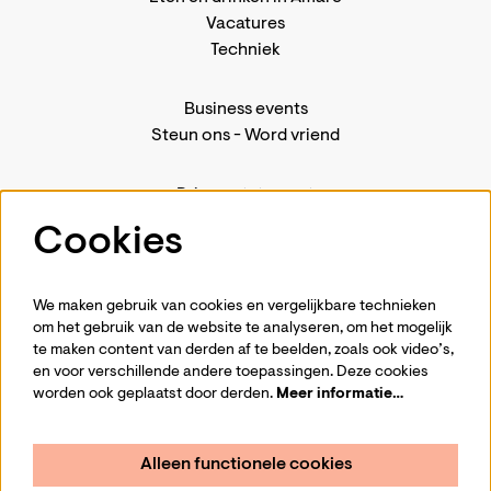
Vacatures
Techniek
Business events
Steun ons
-
Word vriend
Privacystatement
Pers
Cookies
Contact
We maken gebruik van cookies en vergelijkbare technieken
om het gebruik van de website te analyseren, om het mogelijk
te maken content van derden af te beelden, zoals ook video’s,
Volg ons
en voor verschillende andere toepassingen. Deze cookies
worden ook geplaatst door derden.
Meer informatie…
Alleen functionele cookies
Schrijf je in voor de nieuwsbrief