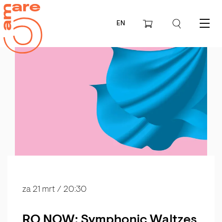
EN
Menu
za 21 mrt
/ 20:30
RO NOW: Symphonic Waltzes