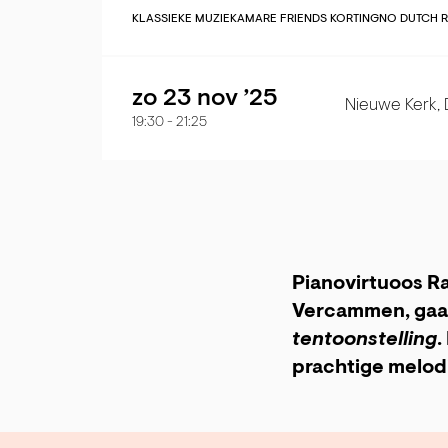
KLASSIEKE MUZIEK
AMARE FRIENDS KORTING
NO DUTCH 
zo 23 nov ’25
Nieuwe Kerk,
19:30
-
21:25
Pianovirtuoos Ra
Vercammen, gaan
tentoonstelling
.
prachtige melod