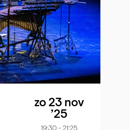
zo 23 nov
’25
19:30
-
21:25