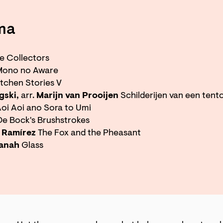
ma
e Collectors
Mono no Aware
itchen Stories V
gski,
arr.
Marijn van Prooijen
Schilderijen van een tent
oi Aoi ano Sora to Umi
De Bock's Brushstrokes
 Ramírez
The Fox and the Pheasant
panah
Glass
Inzoome