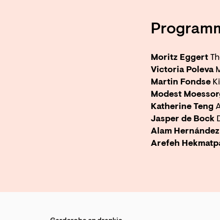
Program
Moritz Eggert
Th
Victoria Poleva
Martin Fondse
K
Modest Moessor
Katherine Teng
A
Jasper de Bock
Alam Hernández
Arefeh Hekmat
Inzoomen