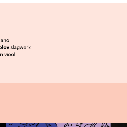
iano
olov
slagwerk
en
viool