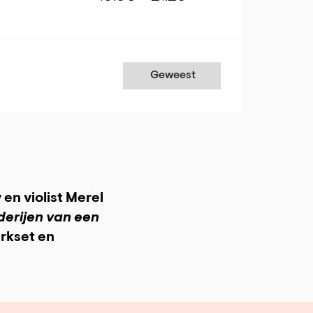
Geweest
en violist Merel
derijen van een
erkset en