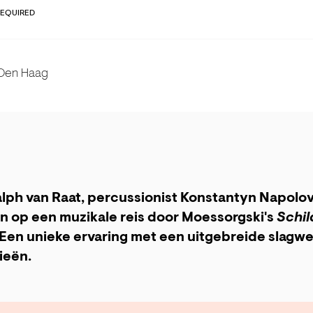
REQUIRED
 Den Haag
lph van Raat, percussionist Konstantyn Napolov 
 op een muzikale reis door Moessorgski's
Schil
 Een unieke ervaring met een uitgebreide slagw
ieën.