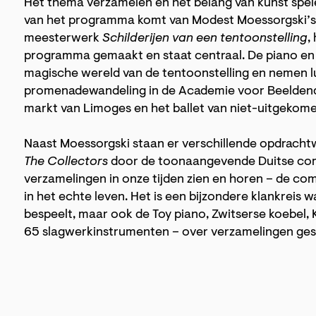
Het thema verzamelen en het belang van kunst spel
van het programma komt van Modest Moessorgski’s 
meesterwerk
Schilderijen van een tentoonstelling
,
programma gemaakt en staat centraal. De piano en
magische wereld van de tentoonstelling en nemen l
promenadewandeling in de Academie voor Beeldende
markt van Limoges en het ballet van niet-uitgekom
Naast Moessorgski staan er verschillende opdrach
The Collectors
door de toonaangevende Duitse compo
verzamelingen in onze tijden zien en horen – de com
in het echte leven. Het is een bijzondere klankreis wa
bespeelt, maar ook de Toy piano, Zwitserse koebel,
65 slagwerkinstrumenten – over verzamelingen ge