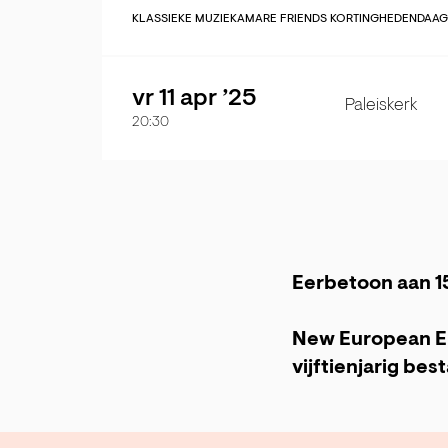
KLASSIEKE MUZIEK
AMARE FRIENDS KORTING
HEDENDAAG
vr 11 apr ’25
Paleiskerk
20:30
Eerbetoon aan 1
New European En
vijftienjarig be