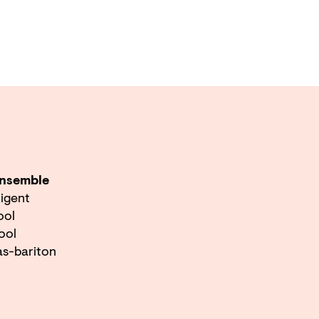
nsemble
rigent
ool
ool
s-bariton