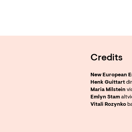
Credits
New European E
Henk Guittart
di
Maria Milstein
vi
Emlyn Stam
altvi
Vitali Rozynko
ba