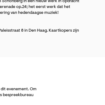
van Schönberg in een nieuw werk in opdracht
renade op.24; het eerst werk dat het
viering van hedendaagse muziek!
Paleisstraat 8 in Den Haag. Kaartkopers zijn
n dit evenement. Om
ns bespreekbureau