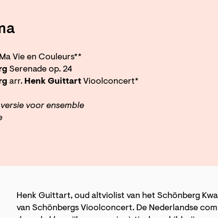
ma
Ma Vie en Couleurs**
rg
Serenade op. 24
rg
arr.
Henk Guittart
Vioolconcert*
versie voor ensemble
e
Henk Guittart, oud altviolist van het Schönberg Kwa
van Schönbergs Vioolconcert. De Nederlandse compon