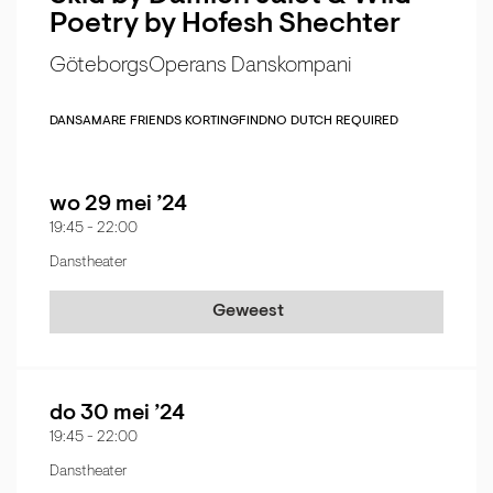
Poetry by Hofesh Shechter
GöteborgsOperans Danskompani
DANS
AMARE FRIENDS KORTING
FIND
NO DUTCH REQUIRED
wo 29 mei ’24
19:45
-
22:00
Danstheater
Geweest
do 30 mei ’24
19:45
-
22:00
Danstheater