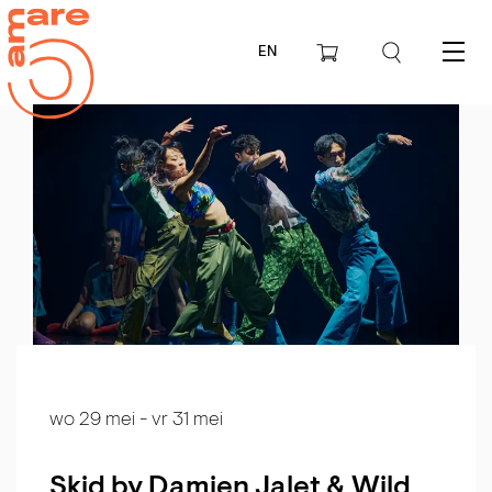
EN
Menu
wo 29 mei
-
vr 31 mei
Skid by Damien Jalet & Wild