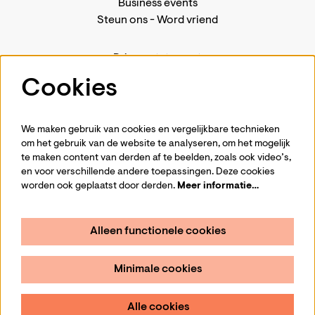
Business events
Steun ons
-
Word vriend
Privacystatement
Pers
Cookies
Contact
We maken gebruik van cookies en vergelijkbare technieken
om het gebruik van de website te analyseren, om het mogelijk
te maken content van derden af te beelden, zoals ook video’s,
Volg ons
en voor verschillende andere toepassingen. Deze cookies
worden ook geplaatst door derden.
Meer informatie…
Alleen functionele cookies
Schrijf je in voor de nieuwsbrief
Minimale cookies
Aanmelden
Alle cookies