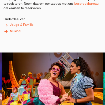
te registeren. Neem daarom contact op met ons
bespreekbureau
om kaarten te reserveren.
Onderdeel van
Jeugd & Familie
Musical
Overslaan