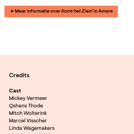
➤ Meer informatie over
Komt het Zien!
in Amare
Credits
Cast
Mickey Vermeer
Qshans Thode
Mitch Wolterink
Marcel Visscher
Linda Wagemakers