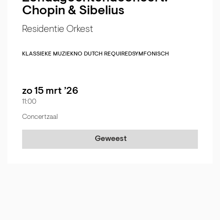
Chopin & Sibelius
Residentie Orkest
KLASSIEKE MUZIEK
NO DUTCH REQUIRED
SYMFONISCH
zo 15 mrt ’26
11:00
Concertzaal
Geweest