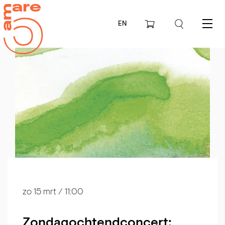
EN
Menu
zo 15 mrt
/ 11:00
Zondagoch­tendconcert: