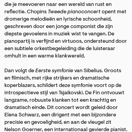
die je meevoeren naar een wereld van rust en
reflectie. Chopins
Tweede pianoconcert
opent met
dromerige melodieën en lyrische schoonheid,
geschreven door een jonge componist die zijn
diepste gevoelens in muziek wist te vangen. De
pianopartij is verfijnd en virtuoos, ondersteund door
een subtiele orkestbegeleiding die de luisteraar
omhult in een warme klankwereld.
Dan volgt de
Eerste symfonie
van Sibelius. Groots
en filmisch, met rijke strijkers en dramatische
koperblazers, schildert deze symfonie voort op de
introspectieve stijl van Tsjaikovski. De Fin ontvouwt
langzame, robuuste klanken tot een krachtig en
dramatisch einde. Dit concert wordt geleid door
Elena Schwarz, een dirigent met een bijzondere
precisie en gevoeligheid, en aan de vleugel zit
Nelson Goerner, een internationaal gevierde pianist.