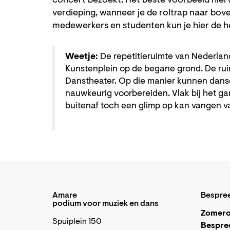
concert bezoekt. Het beste voorbeeld hierva
verdieping, wanneer je de roltrap naar bov
medewerkers en studenten kun je hier de h
Weetje:
De repetitieruimte van Nederland
Kunstenplein op de begane grond. De ruim
Danstheater. Op die manier kunnen danse
nauwkeurig voorbereiden. Vlak bij het g
buitenaf toch een glimp op kan vangen va
Amare
Bespre
podium voor muziek en dans
Zomero
Spuiplein 150
Bespre