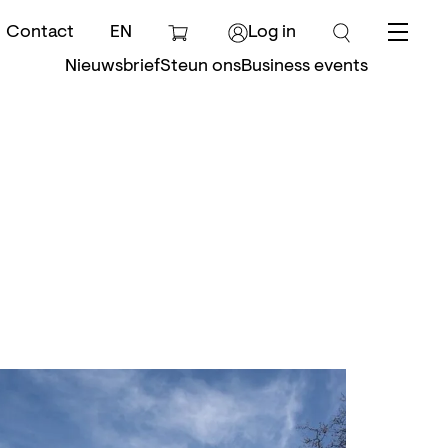
Contact
EN
Log in
Menu
Nieuwsbrief
Steun ons
Business events