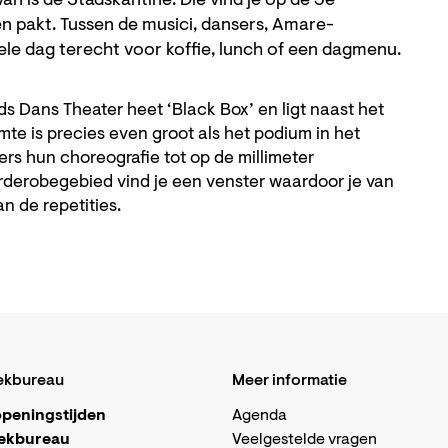
n is de Stadskantine. Die vind je op de 3e
en pakt. Tussen de musici, dansers, Amare-
ele dag terecht voor koffie, lunch of een dagmenu.
s Dans Theater heet ‘Black Box’ en ligt naast het
te is precies even groot als het podium in het
rs hun choreografie tot op de millimeter
arderobegebied vind je een venster waardoor je van
n de repetities.
ekbureau
Meer informatie
peningstijden
Agenda
ekbureau
Veelgestelde vragen