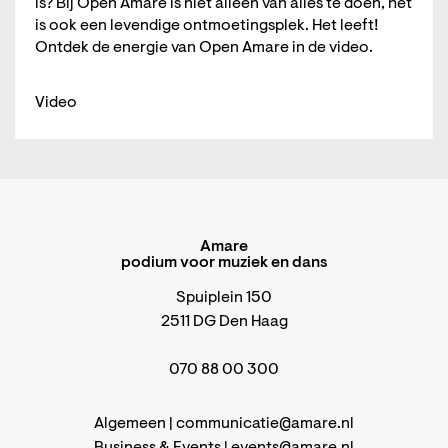
is? Bij Open Amare is niet alleen van alles te doen, het
is ook een levendige ontmoetingsplek. Het leeft!
Ontdek de energie van Open Amare in de video.
Video
Amare
podium voor muziek en dans
Spuiplein 150
2511 DG Den Haag
070 88 00 300
Algemeen |
communicatie@amare.nl
Business & Events |
events@amare.nl