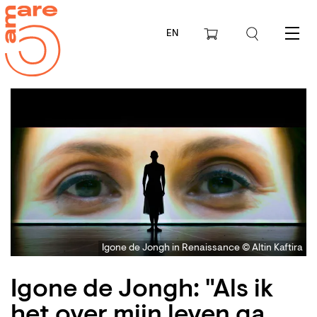
EN
Menu
Igone de Jongh in Renaissance © Altin Kaftira
Igone de Jongh: "Als ik
het over mijn leven ga