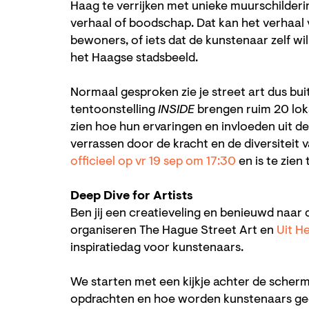
Haag te verrijken met unieke muurschilderin
verhaal of boodschap. Dat kan het verhaal 
bewoners, of iets dat de kunstenaar zelf wil
het Haagse stadsbeeld.
Normaal gesproken zie je street art dus buit
tentoonstelling
INSIDE
brengen ruim 20 lok
Inzoomen
zien hoe hun ervaringen en invloeden uit de
verrassen door de kracht en de diversiteit v
officieel op vr 19 sep om 17:30
en is te zien 
Deep Dive for Artists
Ben jij een creatieveling en benieuwd naar
organiseren The Hague Street Art en
Uit H
inspiratiedag voor kunstenaars.
We starten met een kijkje achter de scher
opdrachten en hoe worden kunstenaars ge