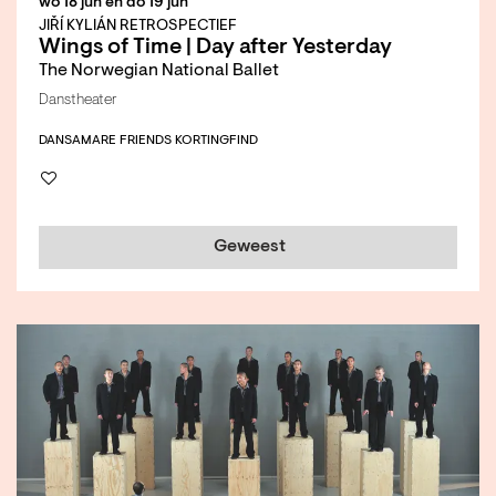
wo 18 jun
en
do 19 jun
JIŘÍ KYLIÁN RETROSPECTIEF
Wings of Time | Day after Yesterday
The Norwegian National Ballet
Danstheater
DANS
AMARE FRIENDS KORTING
FIND
Geweest