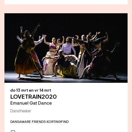
do 13 mrt
en
vr 14 mrt
LOVETRAIN2020
Emanuel Gat Dance
Danstheater
DANS
AMARE FRIENDS KORTING
FIND