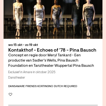
wo 15 okt
-
zo 19 okt
Kontakthof - Echoes of ’78 - Pina Bausch
Concept en regie door Meryl Tankard - Een
productie van Sadler’s Wells, Pina Bausch
Foundation en Tanztheater Wuppertal Pina Bausch
Exclusief in Amare in oktober 2025
Danstheater
DANS
AMARE FRIENDS KORTING
NO DUTCH REQUIRED