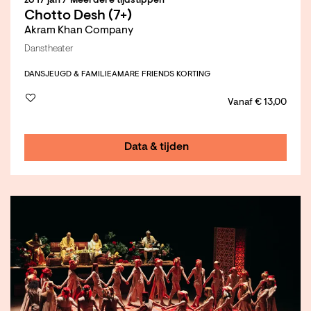
zo 17 jan
/ Meerdere tijdstippen
Chotto Desh (7+)
Akram Khan Company
Danstheater
DANS
JEUGD & FAMILIE
AMARE FRIENDS KORTING
Vanaf € 13,00
Data & tijden