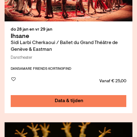
do 28 jan
en
vr 29 jan
Ihsane
Sidi Larbi Cherkaoui / Ballet du Grand Théâtre de
Genève & Eastman
Danstheater
DANS
AMARE FRIENDS KORTING
FIND
Vanaf € 25,00
Data & tijden