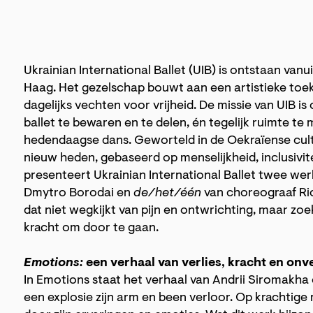
Ukrainian International Ballet (UIB) is ontstaan va
Haag. Het gezelschap bouwt aan een artistieke toek
dagelijks vechten voor vrijheid. De missie van UIB i
ballet te bewaren en te delen, én tegelijk ruimte t
hedendaagse dans. Geworteld in de Oekraïense cul
nieuw heden, gebaseerd op menselijkheid, inclusivite
presenteert Ukrainian International Ballet twee we
Dmytro Borodai en
de/het/één
van choreograaf Ri
dat niet wegkijkt van pijn en ontwrichting, maar zo
kracht om door te gaan.
Emotions:
een verhaal van verlies, kracht en onv
In Emotions staat het verhaal van Andrii Siromakha 
een explosie zijn arm en been verloor. Op krachti