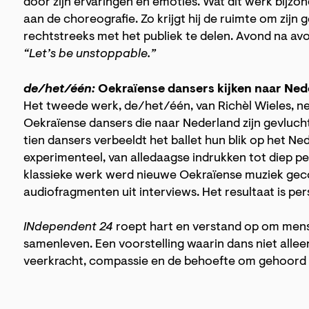
door zijn ervaringen en emoties. Wat dit werk bijzo
aan de choreografie. Zo krijgt hij de ruimte om zijn 
rechtstreeks met het publiek te delen. Avond na avond 
“Let’s be unstoppable.”
de/het/één:
Oekraïense dansers kijken naar Ned
Het tweede werk, de/het/één, van Richèl Wieles, ne
Oekraïense dansers die naar Nederland zijn gevluch
tien dansers verbeeldt het ballet hun blik op het N
experimenteel, van alledaagse indrukken tot diep pe
klassieke werk werd nieuwe Oekraïense muziek gec
audiofragmenten uit interviews. Het resultaat is pe
INdependent 24
roept hart en verstand op om mensel
samenleven. Een voorstelling waarin dans niet alle
veerkracht, compassie en de behoefte om gehoord