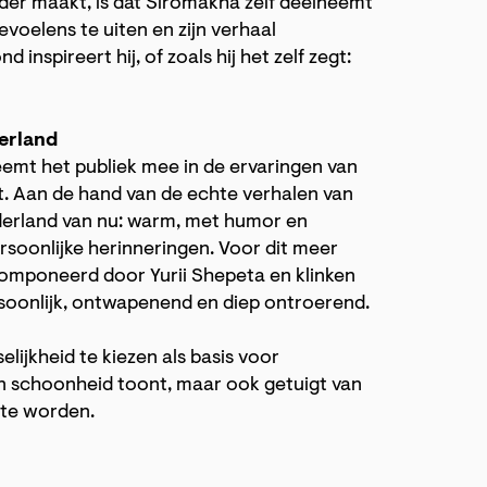
nder maakt, is dat Siromakha zelf deelneemt
gevoelens te uiten en zijn verhaal
inspireert hij, of zoals hij het zelf zegt:
erland
emt het publiek mee in de ervaringen van
t. Aan de hand van de echte verhalen van
ederland van nu: warm, met humor en
rsoonlijke herinneringen. Voor dit meer
omponeerd door Yurii Shepeta en klinken
rsoonlijk, ontwapenend en diep ontroerend.
ijkheid te kiezen als basis voor
en schoonheid toont, maar ook getuigt van
 te worden.