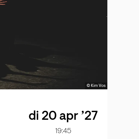
© Kim Vos
di 20 apr ’27
19:45