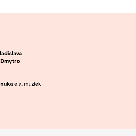
ladislava
, Dmytro
wanuka
e.a. muziek