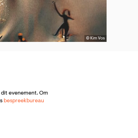
© Kim Vos
n dit evenement. Om
ns
bespreekbureau