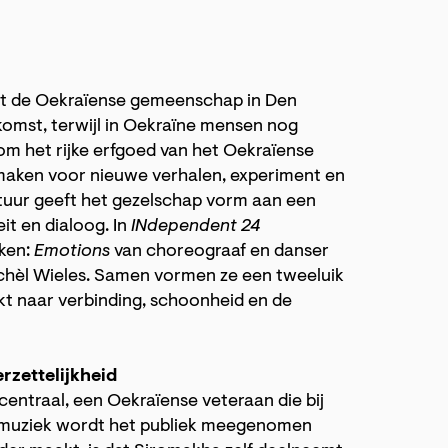
nuit de Oekraïense gemeenschap in Den
omst, terwijl in Oekraïne mensen nog
s om het rijke erfgoed van het Oekraïense
e maken voor nieuwe verhalen, experiment en
tuur geeft het gezelschap vorm aan een
it en dialoog. In
INdependent 24
rken:
Emotions
van choreograaf en danser
chèl Wieles. Samen vormen ze een tweeluik
ekt naar verbinding, schoonheid en de
erzettelijkheid
centraal, een Oekraïense veteraan die bij
ge muziek wordt het publiek meegenomen