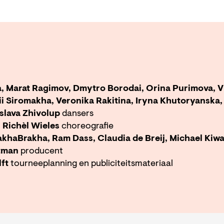
a, Marat Ragimov, Dmytro Borodai, Orina Purimova, V
ii Siromakha, Veronika Rakitina, Iryna Khutoryanska
slava Zhivolup
dansers
 Richèl Wieles
choreografie
DakhaBrakha, Ram Dass, Claudia de Breij, Michael Ki
rtman
producent
lft
tourneeplanning en publiciteitsmateriaal