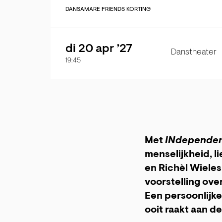
DANS
AMARE FRIENDS KORTING
di 20 apr ’27
Danstheater
19:45
Met
INdependen
menselijkheid, l
en Richèl Wiele
voorstelling over
Een persoonlijk
ooit raakt aan de