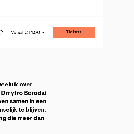
Tickets
Vanaf € 14,00
weeluik over
n Dmytro Borodai
ven samen in een
selijk te blijven.
ng die meer dan