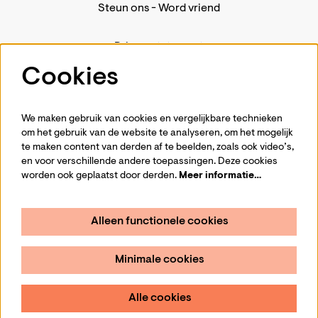
Steun ons
-
Word vriend
Privacystatement
Pers
Cookies
Contact
We maken gebruik van cookies en vergelijkbare technieken
om het gebruik van de website te analyseren, om het mogelijk
te maken content van derden af te beelden, zoals ook video’s,
Volg ons
en voor verschillende andere toepassingen. Deze cookies
worden ook geplaatst door derden.
Meer informatie…
Alleen functionele cookies
Schrijf je in voor de nieuwsbrief
Minimale cookies
Aanmelden
Alle cookies