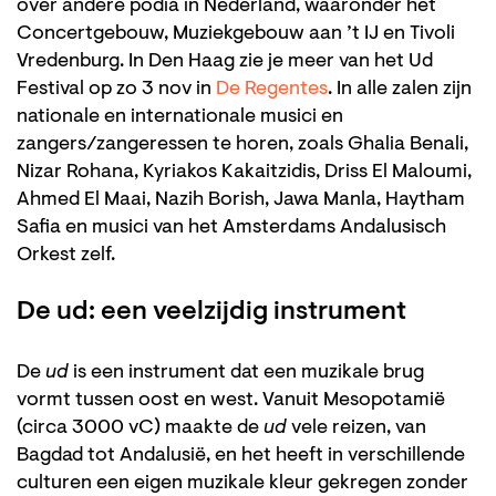
over andere podia in Nederland, waaronder het
Concertgebouw, Muziekgebouw aan ’t IJ en Tivoli
Vredenburg. In Den Haag zie je meer van het Ud
Festival op zo 3 nov in
De Regentes
. In alle zalen zijn
nationale en internationale musici en
zangers/zangeressen te horen, zoals Ghalia Benali,
Nizar Rohana, Kyriakos Kakaitzidis, Driss El Maloumi,
Ahmed El Maai, Nazih Borish, Jawa Manla, Haytham
Safia en musici van het Amsterdams Andalusisch
Orkest zelf.
De ud: een veelzijdig instrument
De
ud
is een instrument dat een muzikale brug
vormt tussen oost en west. Vanuit Mesopotamië
(circa 3000 vC) maakte de
ud
vele reizen, van
Bagdad tot Andalusië, en het heeft in verschillende
culturen een eigen muzikale kleur gekregen zonder