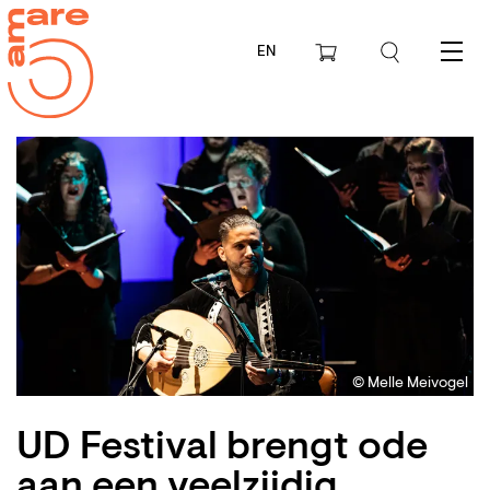
EN
Menu
© Melle Meivogel
UD Festival brengt ode
aan een veelzijdig