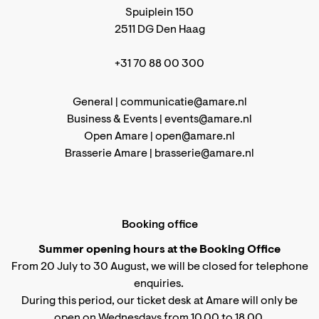
Spuiplein 150
2511 DG Den Haag
+31 70 88 00 300
General |
communicatie@amare.nl
Business & Events |
events@amare.nl
Open Amare |
open@amare.nl
Brasserie Amare |
brasserie@amare.nl
Booking office
Summer opening hours at the Booking Office
From 20 July to 30 August, we will be closed for telephone
enquiries.
During this period, our ticket desk at Amare will only be
open on Wednesdays from 10.00 to 18.00.