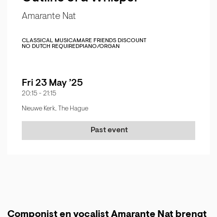
Amarante Nat
CLASSICAL MUSIC
AMARE FRIENDS DISCOUNT
NO DUTCH REQUIRED
PIANO/ORGAN
Fri 23 May ’25
20:15
-
21:15
Nieuwe Kerk, The Hague
Past event
Componist en vocalist Amarante Nat brengt