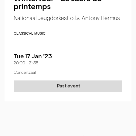
printemps
Nationaal Jeugdorkest o.l.v. Antony Hermus
CLASSICAL MUSIC
Tue 17 Jan ’23
20:00
-
21:35
Concertzaal
Past event