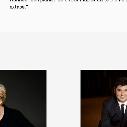
wanneer een pianist leeft voor muziek als sublieme u
extase.”