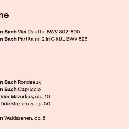
me
an Bach
Vier Duette, BWV 802-805
an Bach
Partita nr. 2 in C kl.t., BWV 826
an Bach
Rondeaux
an Bach
Capriccio
n
Vier Mazurkas, op. 30
Drie Mazurkas, op. 50
nn
Waldszenen, op. 8