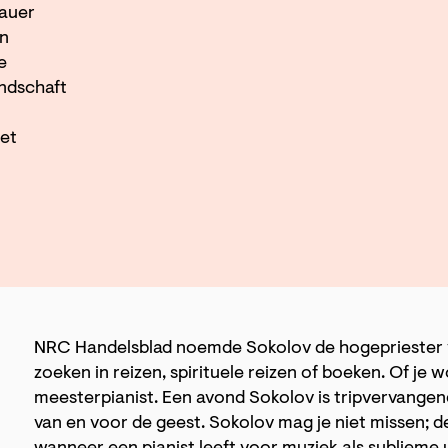
Lauer
en
e
andschaft
het
NRC Handelsblad noemde Sokolov de hogepriester v
zoeken in reizen, spirituele reizen of boeken. Of je 
meesterpianist. Een avond Sokolov is tripvervangend
van en voor de geest. Sokolov mag je niet missen; d