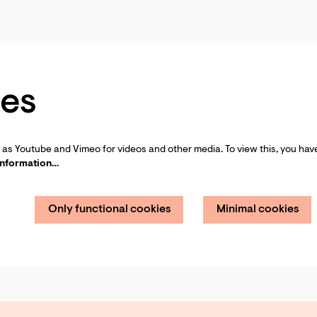
es
as Youtube and Vimeo for videos and other media. To view this, you have
information…
Only functional cookies
Minimal cookies