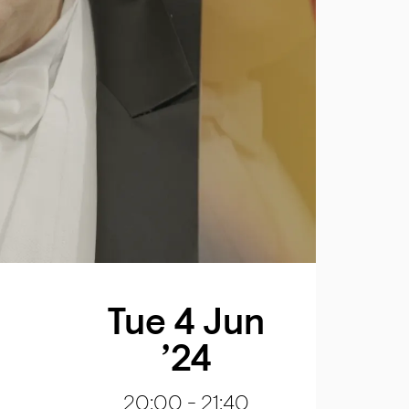
Tue 4 Jun
’24
20:00
-
21:40