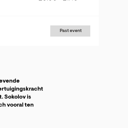
Past event
 levende
ertuigingskracht
t. Sokolov is
ich vooral ten