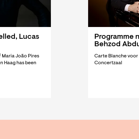
elled, Lucas
Programme no
Behzod Abd
f Maria João Pires
Carte Blanche voor 
en Haag has been
Concertzaal