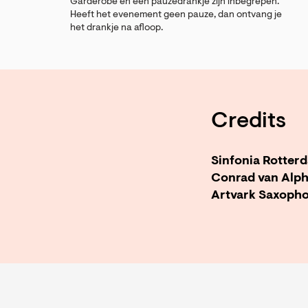
Garderobe en een pauzedrankje zijn inbegrepen.
Heeft het evenement geen pauze, dan ontvang je
het drankje na afloop.
Credits
Sinfonia Rotter
Conrad van Alp
Artvark Saxoph