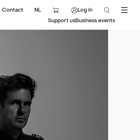
Contact
NL
Log in
Menu
Support us
Business events