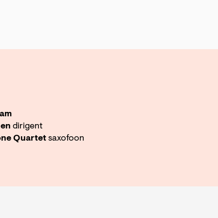
dam
hen
dirigent
one Quartet
saxofoon