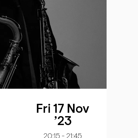
Fri 17 Nov
’23
20:15
-
21:45