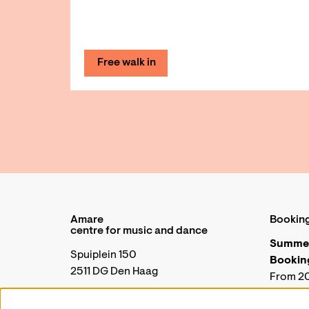
Free walk in
Amare
Booking
centre for music and dance
Summer
Spuiplein 150
Booking
2511 DG Den Haag
From 20
closed 
+31 70 88 00 300