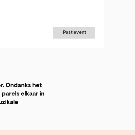
Past event
er. Ondanks het
parels elkaar in
uzikale