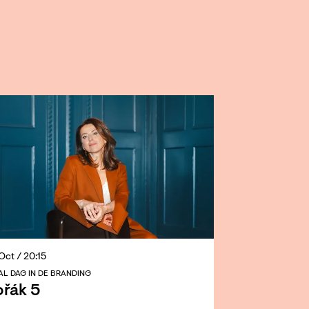
 Oct
/ 20:15
AL DAG IN DE BRANDING
řák 5