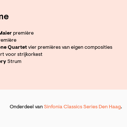
me
Maier
première
remière
one Quartet
vier premières van eigen composities
t voor strijkorkest
ery
Strum
Onderdeel van
Sinfonia Classics Series Den Haag
.