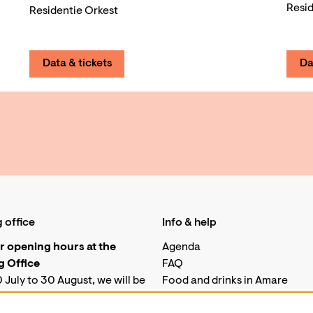
Resid
Residentie Orkest
Data & tickets
Da
 office
Info & help
 opening hours at the
Agenda
 Office
FAQ
 July to 30 August, we will be
Food and drinks in Amare
for telephone enquiries.
Job vacancies