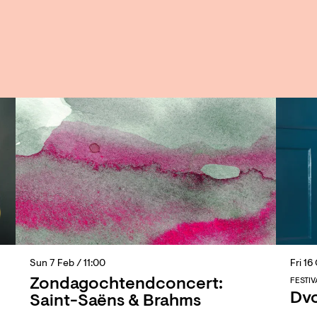
Sun 7 Feb
/ 11:00
Fri 16
Zondagochtendconcert:
FESTIV
Dvo
Saint-Saëns & Brahms