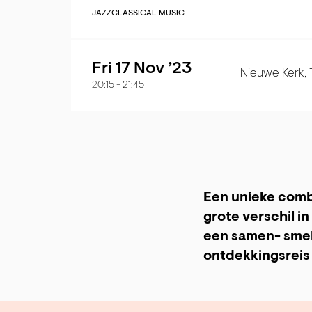
JAZZ
CLASSICAL MUSIC
Fri 17 Nov ’23
Nieuwe Kerk,
20:15
-
21:45
Een unieke combi
grote verschil i
een samen- smel
ontdekkingsreis 