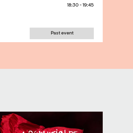
18:30
-
19:45
Past event