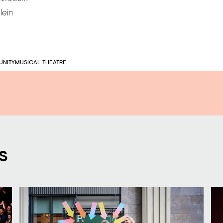
lein
NITY
MUSICAL THEATRE
s