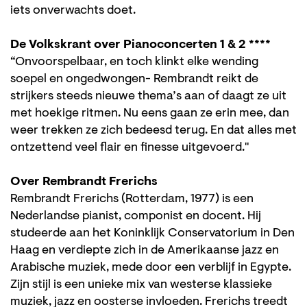
iets onverwachts doet.
De Volkskrant over Pianoconcerten 1 & 2 ****
“Onvoorspelbaar, en toch klinkt elke wending
soepel en ongedwongen- Rembrandt reikt de
strijkers steeds nieuwe thema’s aan of daagt ze uit
met hoekige ritmen. Nu eens gaan ze erin mee, dan
weer trekken ze zich bedeesd terug. En dat alles met
ontzettend veel flair en finesse uitgevoerd."
Over Rembrandt Frerichs
Rembrandt Frerichs (Rotterdam, 1977) is een
Nederlandse pianist, componist en docent. Hij
studeerde aan het Koninklijk Conservatorium in Den
Haag en verdiepte zich in de Amerikaanse jazz en
Arabische muziek, mede door een verblijf in Egypte.
Zoom
Zijn stijl is een unieke mix van westerse klassieke
in
muziek, jazz en oosterse invloeden. Frerichs treedt