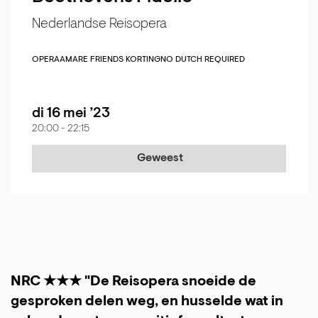
Nederlandse Reisopera
OPERA
AMARE FRIENDS KORTING
NO DUTCH REQUIRED
di 16 mei ’23
20:00
-
22:15
Geweest
NRC ★★★ "De Reisopera snoeide de
gesproken delen weg, en husselde wat in