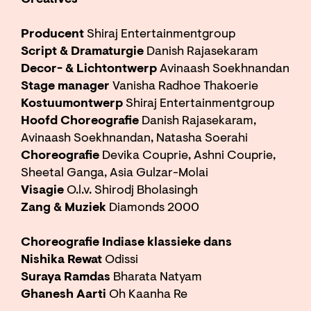
Creatives
Producent
Shiraj Entertainmentgroup
Script & Dramaturgie
Danish Rajasekaram
Decor- & Lichtontwerp
Avinaash Soekhnandan
Stage manager
Vanisha Radhoe Thakoerie
Kostuumontwerp
Shiraj Entertainmentgroup
Hoofd Choreografie
Danish Rajasekaram,
Avinaash Soekhnandan, Natasha Soerahi
Choreografie
Devika Couprie, Ashni Couprie,
Sheetal Ganga, Asia Gulzar-Molai
Visagie
O.l.v. Shirodj Bholasingh
Zang & Muziek
Diamonds 2000
Choreografie Indiase klassieke dans
Nishika Rewat
Odissi
Suraya Ramdas
Bharata Natyam
Ghanesh Aarti
Oh Kaanha Re