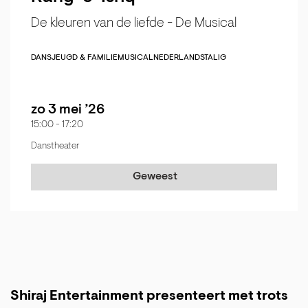
De kleuren van de liefde - De Musical
DANS
JEUGD & FAMILIE
MUSICAL
NEDERLANDSTALIG
zo 3 mei ’26
15:00
-
17:20
Danstheater
Geweest
Shiraj Entertainment presenteert met trots