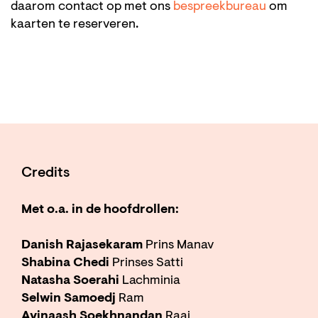
daarom contact op met ons
bespreekbureau
om
kaarten te reserveren.
Credits
Met o.a. in de hoofdrollen:
Danish Rajasekaram
Prins Manav
Shabina Chedi
Prinses Satti
Natasha Soerahi
Lachminia
Selwin Samoedj
Ram
Avinaash Soekhnandan
Raaj