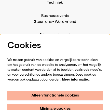
Techniek
Business events
Steun ons
-
Word vriend
Privacystatement
Pers
Cookies
Contact
We maken gebruik van cookies en vergelijkbare technieken
om het gebruik van de website te analyseren, om het mogelijk
te maken content van derden af te beelden, zoals ook video’s,
Volg ons
en voor verschillende andere toepassingen. Deze cookies
worden ook geplaatst door derden.
Meer informatie…
Alleen functionele cookies
Schrijf je in voor de nieuwsbrief
Minimale cookies
Aanmelden