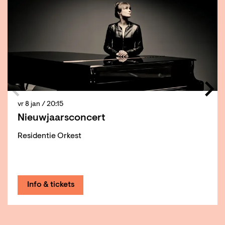
vr 8 jan
/ 20:15
Nieuwjaarsconcert
Residentie Orkest
Info & tickets