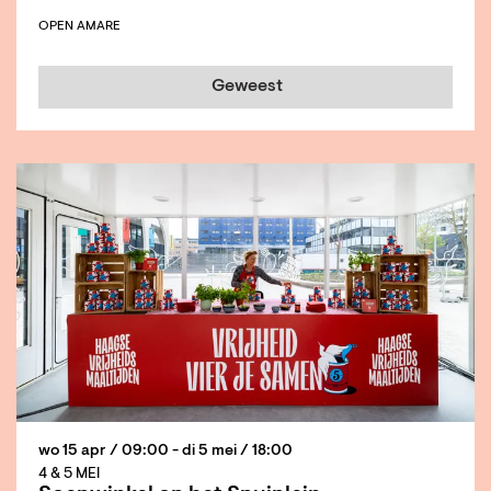
OPEN AMARE
Geweest
wo 15 apr
/ 09:00
-
di 5 mei
/ 18:00
4 & 5 MEI