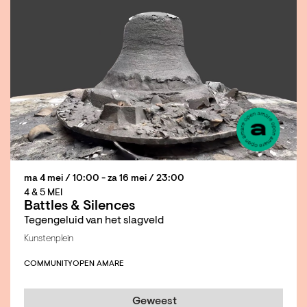
ma 4 mei
/ 10:00
-
za 16 mei
/ 23:00
4 & 5 MEI
Battles & Silences
Tegengeluid van het slagveld
Kunstenplein
COMMUNITY
OPEN AMARE
Geweest