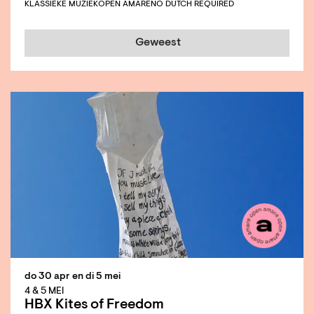
KLASSIEKE MUZIEK
OPEN AMARE
NO DUTCH REQUIRED
Geweest
do 30 apr
en
di 5 mei
4 & 5 MEI
HBX Kites of Freedom