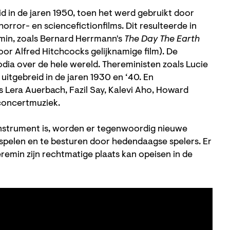
 in de jaren 1950, toen het werd gebruikt door
rror- en sciencefictionfilms. Dit resulteerde in
min, zoals Bernard Herrmann's
The Day The Earth
oor Alfred Hitchcocks gelijknamige film). De
dia over de hele wereld. Thereministen zoals Lucie
itgebreid in de jaren 1930 en ‘40. En
Lera Auerbach, Fazil Say, Kalevi Aho, Howard
concertmuziek.
instrument is, worden er tegenwoordig nieuwe
pelen en te besturen door hedendaagse spelers. Er
emin zijn rechtmatige plaats kan opeisen in de