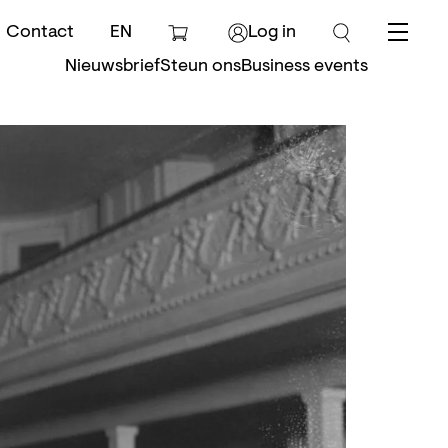
Contact
EN
Log in
Menu
Nieuwsbrief
Steun ons
Business events