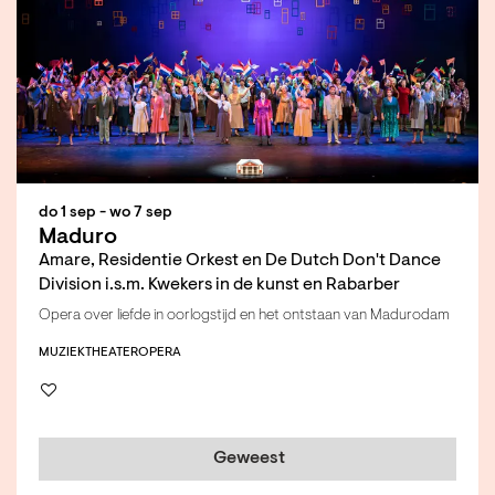
do 1 sep
-
wo 7 sep
Maduro
Amare, Residentie Orkest en De Dutch Don't Dance
Division i.s.m. Kwekers in de kunst en Rabarber
Opera over liefde in oorlogstijd en het ontstaan van Madurodam
MUZIEKTHEATER
OPERA
Geweest