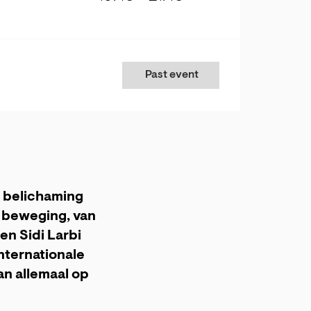
Past event
 belichaming
 beweging, van
n Sidi Larbi
nternationale
an allemaal op