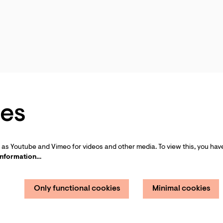
es
as Youtube and Vimeo for videos and other media. To view this, you have
information…
Only functional cookies
Minimal cookies