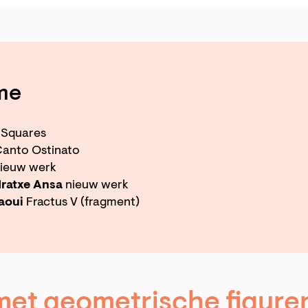
me
Squares
anto Ostinato
ieuw werk
Iratxe Ansa
nieuw werk
aoui
Fractus V (fragment)
met geometrische figuren