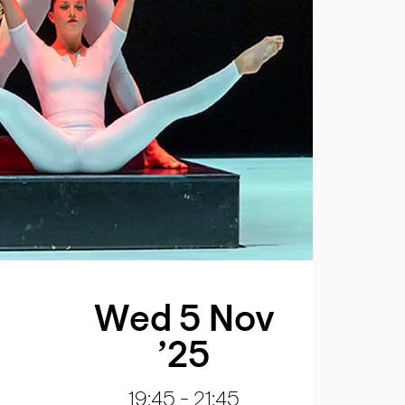
Wed 5 Nov
’25
19:45
-
21:45