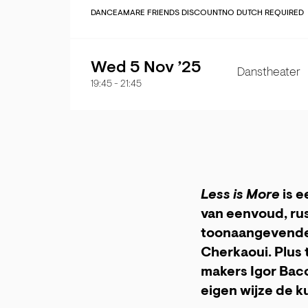
DANCE
AMARE FRIENDS DISCOUNT
NO DUTCH REQUIRED
Wed 5 Nov ’25
Danstheater
19:45
-
21:45
Less is More
is 
van eenvoud, ru
toonaangevende 
Cherkaoui. Plus
makers Igor Baco
eigen wijze de k