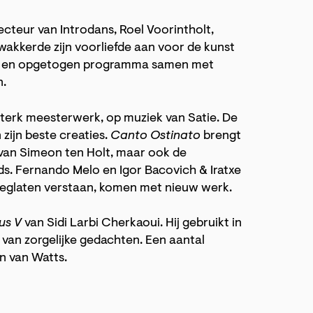
Zoom
in
recteur van Introdans, Roel Voorintholt,
t wakkerde zijn voorliefde aan voor de kunst
 in- en opgetogen programma samen met
n.
sterk meesterwerk, op muziek van Satie. De
zijn beste creaties.
Canto Ostinato
brengt
 van Simeon ten Holt, maar ook de
ds. Fernando Melo en Igor Bacovich & Iratxe
 weglaten verstaan, komen met nieuw werk.
us V
van Sidi Larbi Cherkaoui. Hij gebruikt in
n van zorgelijke gedachten. Een aantal
n van Watts.