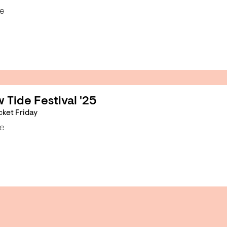
e
 Tide Festival '25
cket Friday
e