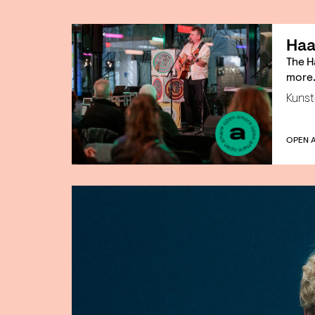
Haa
The H
more.
Kunst
OPEN 