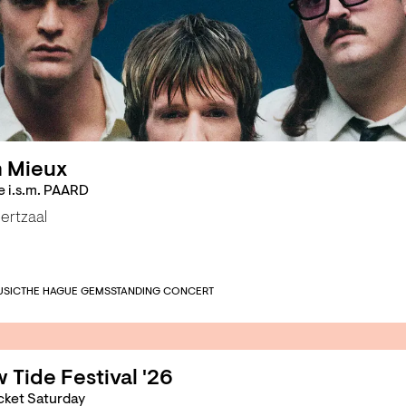
 Mieux
 i.s.m. PAARD
ertzaal
USIC
THE HAGUE GEMS
STANDING CONCERT
 Tide Festival '26
cket Saturday