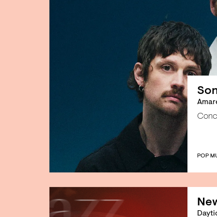
Son
Amare
Conc
POP M
New
Dayti