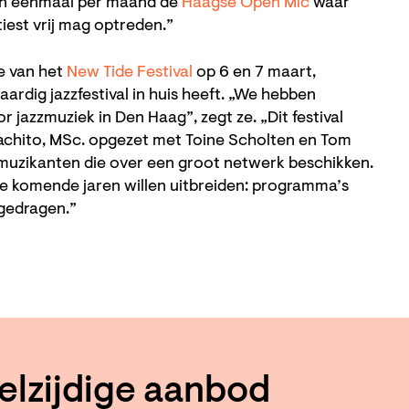
en eenmaal per maand de
Haagse Open Mic
waar
iest vrij mag optreden.”
ie van het
New Tide Festival
op 6 en 7 maart,
rdig jazzfestival in huis heeft. „We hebben
r jazzmuziek in Den Haag”, zegt ze. „Dit festival
chito, MSc. opgezet met Toine Scholten en Tom
uzikanten die over een groot netwerk beschikken.
de komende jaren willen uitbreiden: programma’s
gedragen.”
elzijdige aanbod