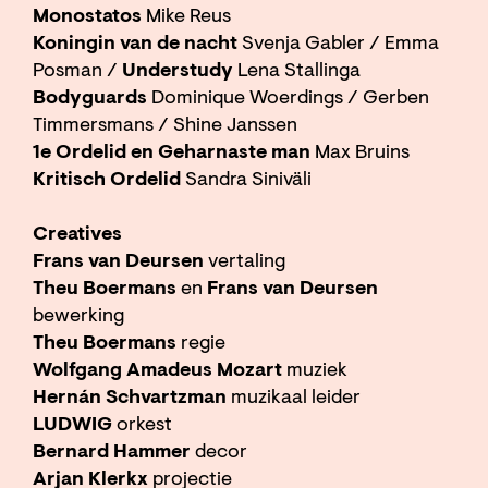
Monostatos
Mike Reus
Koningin van de nacht
Svenja Gabler / Emma
Posman /
Understudy
Lena Stallinga
Bodyguards
Dominique Woerdings / Gerben
Timmersmans / Shine Janssen
1e Ordelid en Geharnaste man
Max Bruins
Kritisch Ordelid
Sandra Siniväli
Creatives
Frans van Deursen
vertaling
Theu Boermans
en
Frans van Deursen
bewerking
Theu Boermans
regie
Wolfgang Amadeus Mozart
muziek
Hernán Schvartzman
muzikaal leider
LUDWIG
orkest
Bernard Hammer
decor
Arjan Klerkx
projectie