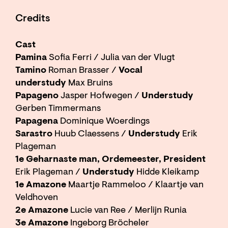
Credits
Cast
Pamina
Sofia Ferri / Julia van der Vlugt
Tamino
Roman Brasser /
Vocal
understudy
Max Bruins
Papageno
Jasper Hofwegen /
Understudy
Gerben Timmermans
Papagena
Dominique Woerdings
Sarastro
Huub Claessens /
Understudy
Erik
Plageman
1e Geharnaste man, Ordemeester, President
Erik Plageman /
Understudy
Hidde Kleikamp
1e Amazone
Maartje Rammeloo / Klaartje van
Veldhoven
2e Amazone
Lucie van Ree / Merlijn Runia
3e Amazone
Ingeborg Bröcheler