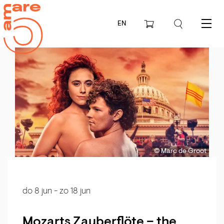
EN
Menu
© Marc de Groot
do 8 jun
-
zo 18 jun
Mozarts Zauberflöte – the