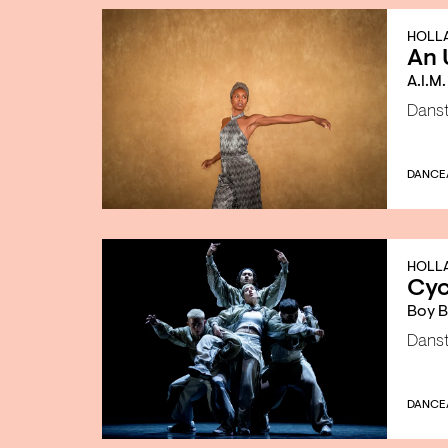
HOLLA
An 
A.I.M
Dans
DANCE
HOLLA
Cyc
Boy B
Dans
DANCE