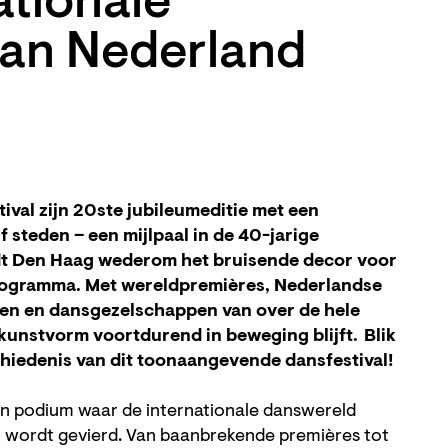
ationale
van Nederland
ival zijn 20ste jubileumeditie met een
 steden – een mijlpaal in de 40-jarige
rdt Den Haag wederom het bruisende decor voor
programma. Met wereldpremières, Nederlandse
n en dansgezelschappen van over de hele
s kunstvorm voortdurend in beweging blijft. Blik
chiedenis van dit toonaangevende dansfestival!
n podium waar de internationale danswereld
 wordt gevierd. Van baanbrekende premières tot