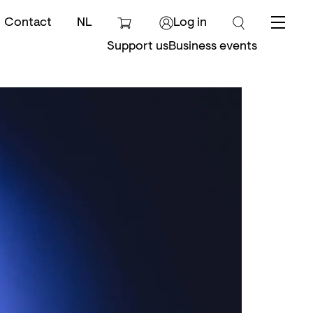
Contact
NL
Log in
Menu
Support us
Business events