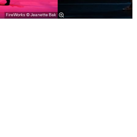
FireWorks © Jeanette Bak