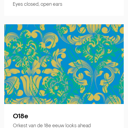
Eyes closed, open ears
O18e
Orkest van de 18e eeuw looks ahead