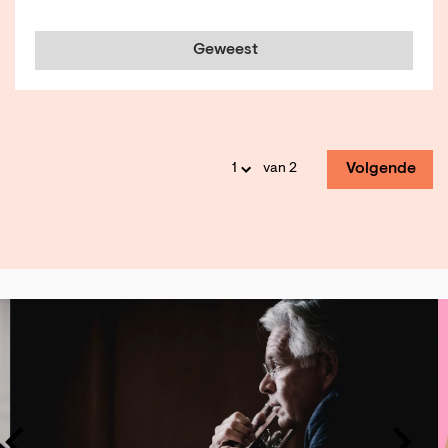
Geweest
Volgende
van 2
Overslaan