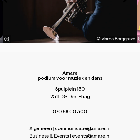
e
© Marco Borggreve
Amare
podium voor muziek en dans
Spuiplein 150
2511 DG Den Haag
070 88 00 300
Algemeen |
communicatie@amare.nl
Business & Events |
events@amare.nl