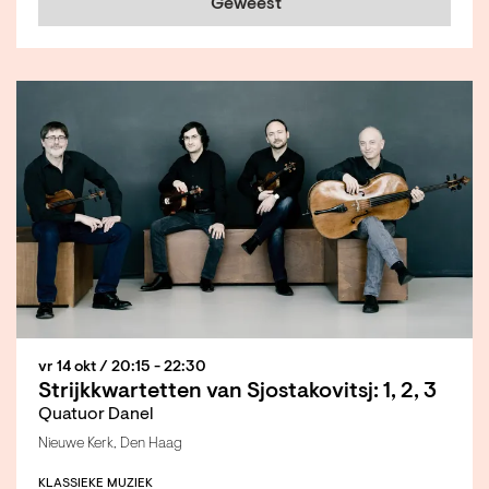
Geweest
omen
Inzoomen
vr 14 okt
/ 20:15 - 22:30
Strijkkwartetten van Sjostakovitsj: 1, 2, 3
Quatuor Danel
Nieuwe Kerk, Den Haag
KLASSIEKE MUZIEK